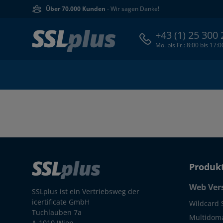
Über 70.000 Kunden
- Wir sagen Danke!
+43 (1) 25 300
Mo. bis Fr.: 8:00 bis 17:
Produk
Web Ver
SSLplus ist ein Vertriebsweg der
icertificate GmbH
Wildcard 
Tuchlauben 7a
Multidoma
A-1010 Wien