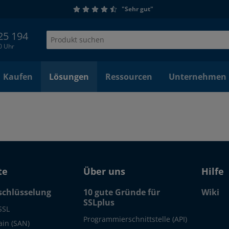
"Sehr gut"
 25 194
00 Uhr
Kaufen
Lösungen
Ressourcen
Unternehmen
te
Über uns
Hilfe
schlüsselung
10 gute Gründe für
Wiki
SSLplus
SSL
Programmierschnittstelle (API)
in (SAN)