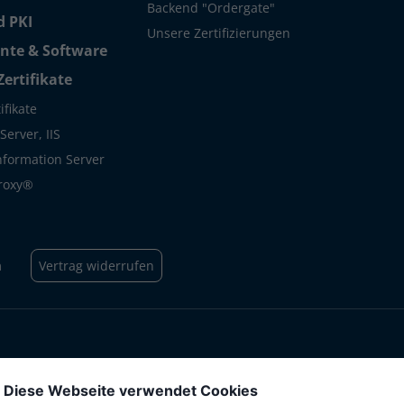
Backend "Ordergate"
 PKI
Unsere Zertifizierungen
te & Software
Zertifikate
ifikate
erver, IIS
Information Server
roxy®
m
Vertrag widerrufen
Diese Webseite verwendet Cookies