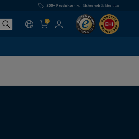
300+ Produkte
- Für Sicherheit & Identität
0
Click to open certifica