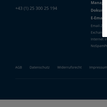
Managed
+43 (1) 25 300 25 194
Dokumen
E-Email-
Email-Zert
Exchange S
Internet 
NoSpamP
AGB
Datenschutz
Widerrufsrecht
Impressu