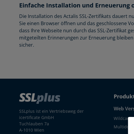
Einfache Installation und Erneuerung 
Die Installation des Actalis SSL-Zertifikats dauer
Sie einen Browser öffnen und das geschlossene Vo
dass Ihre Webseite nun durch das SSL-Zertifikat ge
mitgeteilten Erinnerungen zur Erneuerung bleibe
sicher.
Produk
Web Ver
SSLplus ist ein Vertriebsweg der
icertificate GmbH
Wildcard 
Tuchlauben 7a
Multidoma
A-1010 Wien