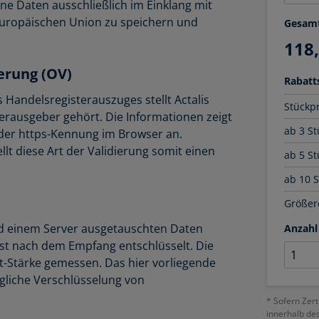
ne Daten ausschließlich im Einklang mit
uropäischen Union zu speichern und
Gesam
118
ierung (OV)
Rabatts
 Handelsregisterauszuges stellt Actalis
Stückp
erausgeber gehört. Die Informationen zeigt
ab 3 St
r der https-Kennung im Browser an.
lt diese Art der Validierung somit einen
ab 5 St
ab 10 
Größere
nd einem Server ausgetauschten Daten
Anzahl
rst nach dem Empfang entschlüsselt. Die
t-Stärke gemessen. Das hier vorliegende
ögliche Verschlüsselung von
* Sofern Zert
innerhalb de