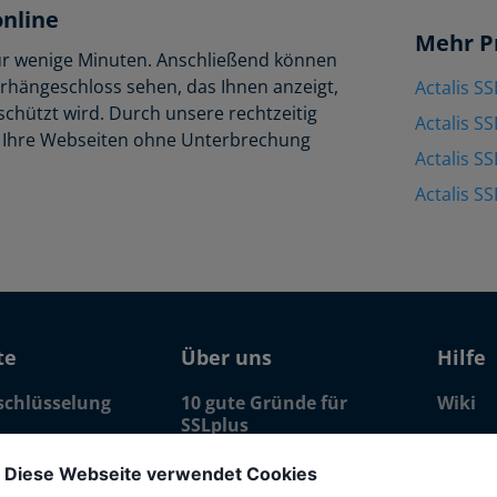
online
Mehr P
t nur wenige Minuten. Anschließend können
rhängeschloss sehen, das Ihnen anzeigt,
Actalis S
schützt wird. Durch unsere rechtzeitig
Actalis S
n Ihre Webseiten ohne Unterbrechung
Actalis S
Actalis S
te
Über uns
Hilfe
schlüsselung
10 gute Gründe für
Wiki
SSLplus
SSL
Programmierschnittstelle (API)
in (SAN)
Diese Webseite verwendet Cookies
Backend "Ordergate"