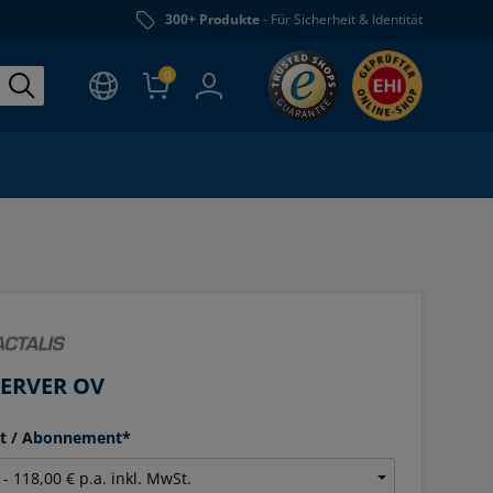
300+ Produkte
- Für Sicherheit & Identität
0
SERVER OV
it / Abonnement*